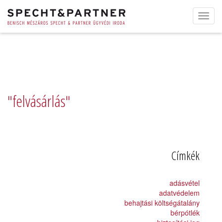
Toggl
navig
"felvásárlás"
Címkék
adásvétel
adatvédelem
behajtási költségátalány
bérpótlék