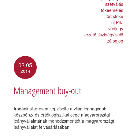
szétválás
tőkeemelés
törzstőke
új Ptk.
védjegy
vezető tisztségviselő
zálogjog
02.05
2014
Management buy-out
Irodánk sikeresen képviselte a világ legnagyobb
készpénz- és értéklogisztikai cége magyarországi
leányvállalatának menedzsmentjét a magyarországi
leányvállalat felvásárlásában.