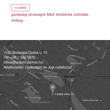
TOVÁBB
gazdasági társaságok
M&A
felvásárlás
szétválás
védjegy
1122 Budapest Csaba u. 15
Tel: +36 1 336 1075
office@specht-partner.hu
Adatkezelési Tájékoztató és Jogi nyilatkozat