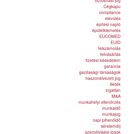
biztosítási jog
Cégkapu
compliance
elévülés
építési napló
épületkiemelés
EUCOMED
EUID
felszámolás
felvásárlás
fizetési késedelem
garancia
gazdasági társaságok
haszonélvezeti jog
illeték
ingatlan
M&A
munkahelyi ellenőrzés
munkaidő
munkajog
napi pihenőidő
sérelemdíj
személyiségi jogok