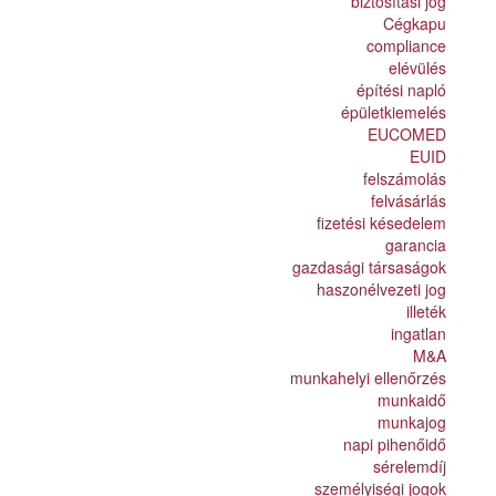
biztosítási jog
Cégkapu
compliance
elévülés
építési napló
épületkiemelés
EUCOMED
EUID
felszámolás
felvásárlás
fizetési késedelem
garancia
gazdasági társaságok
haszonélvezeti jog
illeték
ingatlan
M&A
munkahelyi ellenőrzés
munkaidő
munkajog
napi pihenőidő
sérelemdíj
személyiségi jogok