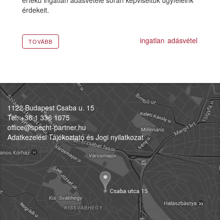
értékű ingatlan adásvétele során képviseltük ügyfeleink
érdekeit.
ingatlan
adásvétel
TOVÁBB
1122 Budapest Csaba u. 15
Tel: +36 1 336 1075
office@specht-partner.hu
Adatkezelési Tájékoztató és Jogi nyilatkozat