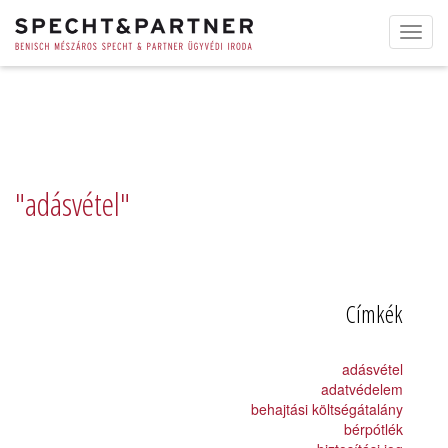
Toggl
navig
"adásvétel"
Címkék
adásvétel
adatvédelem
behajtási költségátalány
bérpótlék