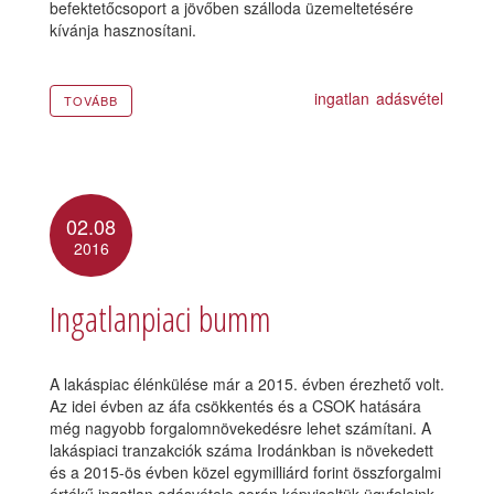
befektetőcsoport a jövőben szálloda üzemeltetésére
kívánja hasznosítani.
ingatlan
adásvétel
TOVÁBB
02.08
2016
Ingatlanpiaci bumm
A lakáspiac élénkülése már a 2015. évben érezhető volt.
Az idei évben az áfa csökkentés és a CSOK hatására
még nagyobb forgalomnövekedésre lehet számítani. A
lakáspiaci tranzakciók száma Irodánkban is növekedett
és a 2015-ös évben közel egymilliárd forint összforgalmi