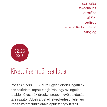
szétválás
tőkeemelés
törzstőke
új Ptk.
védjegy
vezető tisztségviselő
zálogjog
02.26
2016
Kivett üzemből szálloda
Irodánk 1.500.000,- euró ügyleti értékű ingatlan-
értékesítésre kapott megbízást egy az ingatlant
tulajdonló osztrák érdekeltségben levő gazdasági
társaságtól. A belvárosi elhelyezkedésű, jelenleg
irodaházként funkcionáló épületet egy izraeli