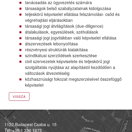
tanácsadás az ügyvezetés számára
társaságok belső szabályzatainak kidolgozása
teljeskörű képviselet ellátása felszámolási- csőd és
végrehajtási eljárásokban
társasági jogi átvilágítások (due-diligence)
átalakulások, egyesülések, szétválások
társasági jogi jogvitákban való képviselet ellátása
átszervezések lebonyolítása
részvényesi struktúrák kialakítása
szindikátusi szerződések szerkesztése
civil szervezetek képviselete és teljeskörű jogi
szolgáltatás nyújtása az alapítástól kezdődően a
változások átvezetéséig
közhasznúsági fokozat megszerzésével összefüggő
képviselet
VISSZA
1122 Budapest Csaba u. 15
Tel: +36 1 336 1075