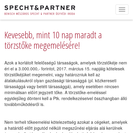
Toggl
navig
Kevesebb, mint 10 nap maradt a
törzstőke megemelésére!
Azok a korlátolt felelősségű társaságok, amelyek törzstőkéje nem
éri el a 3.000.000,- forintot, 2017. március 15. napjáig kötelesek
törzstőkéjüket megemelni, vagy határozniuk kell az
átalakulásukról olyan gazdasági társasággá (pl. közkereseti
társasággá vagy betéti társasággá), amely esetében nincsen
minimálisan előírt jegyzett tőke. A törzstőke-emeléssel
egyidejűleg dönteni kell a Ptk. rendelkezéseivel összhangban álló
továbbműködésről is.
Nem terheli tőkeemelési kötelezettség azokat a cégeket, amelyek
a határidő előtt jogutód nélküli megszűnési eljárás alá kerülnek