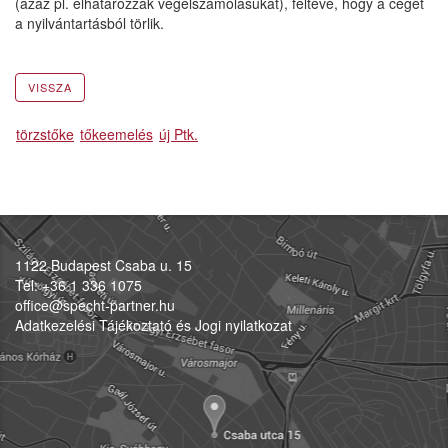
(azaz pl. elhatározzák végelszámolásukat), feltéve, hogy a céget
a nyilvántartásból törlik.
VISSZA
törzstőke
tőkeemelés
új Ptk.
1122 Budapest Csaba u. 15
Tel: +36 1 336 1075
office@specht-partner.hu
Adatkezelési Tájékoztató és Jogi nyilatkozat