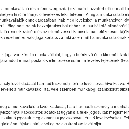
ag a munkavállaló (és a rendszergazda) számára hozzáférhető e-mail fió
elyen kívülre irányuló levelezés tekintetében. Amíg a munkavállaló el
munkavállalók ennek tudatában írják meg leveleiket, a munkahelyen kívü
zni, főleg nem adták hozzájárulásukat ahhoz. A munkáltató ellenőrzési jo
laló rendelkezésére és az ellenőrzéssel kapcsolatban előzetesen tájék
védelméhez való joga korlátozza, aki az e-mail-t a munkavállalónak kü
ak joga van kérni a munkavállalót, hogy a beérkező és a kimenő hivat
jára adott e-mail postafiók ellenőrzése során, a levelek fejlécének (fe
ely levél kiadását harmadik személyt érintő levéltitokra hivatkozva. H
 levelet a munkavállaló írta, vele szemben munkajogi szankciókat alka
eg a munkavállaló a levél kiadását, ha a harmadik személy a munkálta
 jogviszonnyal kapcsolatos adatokat ugyanis a felek jogosultak megisme
káltató jogosult megtekinteni a jogviszonyait érintő levelezéseket. Eb
lelően tájékoztatni, esetleg az elektronikus levél alján.