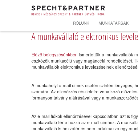
RÓLUNK
MUNKATÁRSAK
A munkavállaló elektronikus level
Előző bejegyzésünkben
ismertettük a munkavállalók m
eszközök munkacélú vagy magáncélú rendeltetését, ill
munkavállalók elektronikus levelezéseinek ellenőrzésér
A munkahelyi e-mail címek esetén szintén lényeges, h
számára. Az ellenőrzés részleteire vonatkozó előzetes
formanyomtatvány aláírásával vagy a munkaszerződésb
Az e-mail fiókok ellenőrzésével kapcsolatban azt is fig
munkavállaló fér-e hozzá az e-mail címhez. A munkáltat
munkavállaló is hozzáfér és nem tartalmazza egy mun