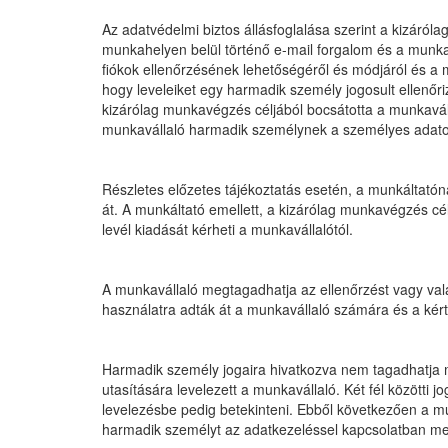
Az adatvédelmi biztos állásfoglalása szerint a kizáról
munkahelyen belül történő e-mail forgalom és a munkah
fiókok ellenőrzésének lehetőségéről és módjáról és a 
hogy leveleiket egy harmadik személy jogosult ellenőri
kizárólag munkavégzés céljából bocsátotta a munkavál
munkavállaló harmadik személynek a személyes adatok 
Részletes előzetes tájékoztatás esetén, a munkáltatón
át. A munkáltató emellett, a kizárólag munkavégzés cél
levél kiadását kérheti a munkavállalótól.
A munkavállaló megtagadhatja az ellenőrzést vagy valam
használatra adták át a munkavállaló számára és a kért
Harmadik személy jogaira hivatkozva nem tagadhatja m
utasítására levelezett a munkavállaló. Két fél közötti
levelezésbe pedig betekinteni. Ebből következően a mun
harmadik személyt az adatkezeléssel kapcsolatban megfe