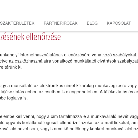
SZAKTERÜLETEK
PARTNERIRODÁK
BLOG
KAPCSOLAT
ezésének ellenőrzése
unkahelyi internethasználatának ellenőrzésére vonatkozó szabályokat.
etve az eszközhasználatra vonatkozó munkáltatói elvárások szabályzat
e térünk ki.
ogy a munkáltató az elektronikus címet kizárólag munkavégzésre vagy s
 tájékoztatás ebben az esetben is elengedhetetlen. A tájékoztatás és 
e foglalva is.
yelembe kell venni, hogy a cím tartalmazza-e a munkavállaló nevét vagy 
ó ugyanis korlátlanul jogosult ellenőrizni azokat az e-mail fiókokat, a
kavállaló nevét sem, vagyis nem köthetők egy konkrét munkavállalóho