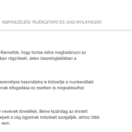
ADATKEZELÉSI TÁJÉKOZTATÓ ÉS JOGI NYILATKOZAT
 Kiemeltük, hogy fontos előre meghatározni az
ban rögzítését. Jelen összefoglalókban a
zemélyes használatra is biztosítja a munkavállaló
annak elfogadása ez esetben is megvalósulhat
nevének töredékét, illetve kizárólag az érintett
melyek a cég ügyeinek intézését szolgálják, ahhoz több
z sem.