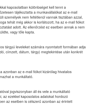
kkal kapcsolatban különbséget kell tenni a
őzetesen tájékoztatta a munkavállalókat az e-mail
li személyek nem feltétlenül vannak tisztában azzal,
ga tehát még akkor is korlátozott, ha az e-mail fiókot
oztatást adott. Az ellenőrzést ez esetben annak a nem
ldte, vagy tőle kapta.
alos tárgyú leveleket számára nyomtatott formában adja
ladó, címzett, dátum, tárgy) megtekintése után konkrét
a azonban az e-mail fiókot kizárólag hivatalos
lmazhat a munkáltató.
tóval jogviszonyban áll és vele a munkáltató
rni, az ezekkel kapcsolatos adatokat hordozó
ben az esetben is célszerű azonban az érintett